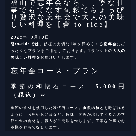
福山で忘年会なら、丁寧な仕
事でもてなす旬彩でちょっぴ
り贅沢な忘年会で大人の美味
しい料理を【砦 to-ride】
2025年10月10日
砦to-rideでは
、皆様の大切な1年を締めくくる
忘年会
にぴ
ったりなプランをご用意しております。1ランク上の
大人の
美味しい料理を
お届けいたします。
忘年会コース・プラン
季節の和懐石コース
5,000円
（税込）～
季節の食材を使用した和懐石コース。
食欲の秋
とも呼ばれる
ように、お魚やお野菜など、旨味・甘みが増してくるこの季
節の旬の食材を、職人が手間暇を惜しまず、丁寧な仕事でお
客様をおもてなしします。