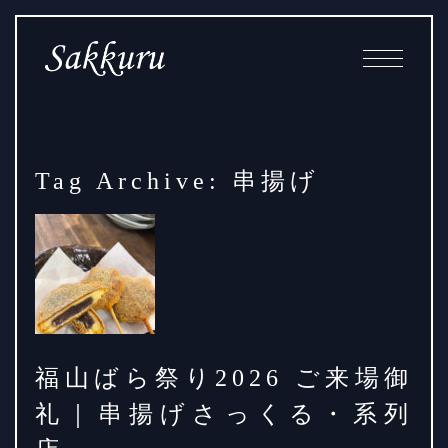
Skip
Main
to
Navigation
Content
Tag Archive: 串揚げ
福山ばら祭り2026 ご来場御
礼｜串揚げさっくる・系列