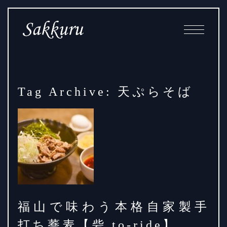
Skip
Main
to
Navigation
Content
Tag Archive: 天ぷらそば
福山で味わう本格自家製手
打ち蕎麦【砦 to-ride】