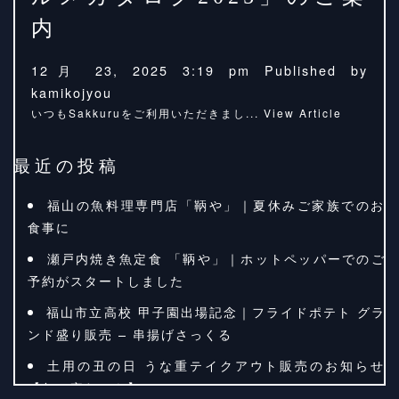
内
12月 23, 2025 3:19 pm
Published by
kamikojyou
いつもSakkuruをご利用いただきまし...
View Article
最近の投稿
福山の魚料理専門店「鞆や」｜夏休みご家族でのお
食事に
瀬戸内焼き魚定食 「鞆や」｜ホットペッパーでのご
予約がスタートしました
福山市立高校 甲子園出場記念｜フライドポテト グラ
ンド盛り販売 – 串揚げさっくる
土用の丑の日 うな重テイクアウト販売のお知らせ
【魚々家むてき】